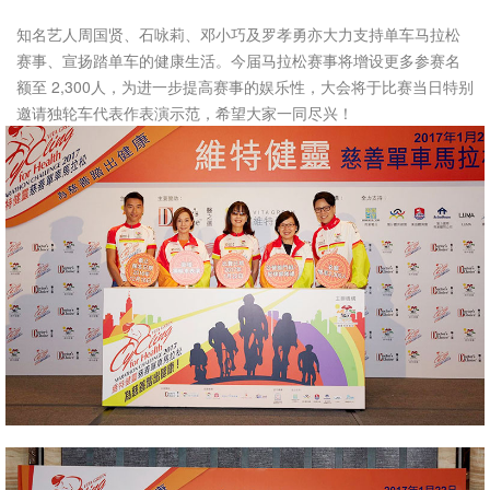
知名艺人周国贤、石咏莉、邓小巧及罗孝勇亦大力支持单车马拉松
赛事、宣扬踏单车的健康生活。今届马拉松赛事将增设更多参赛名
额至 2,300人，为进一步提高赛事的娱乐性，大会将于比赛当日特别
邀请独轮车代表作表演示范，希望大家一同尽兴！