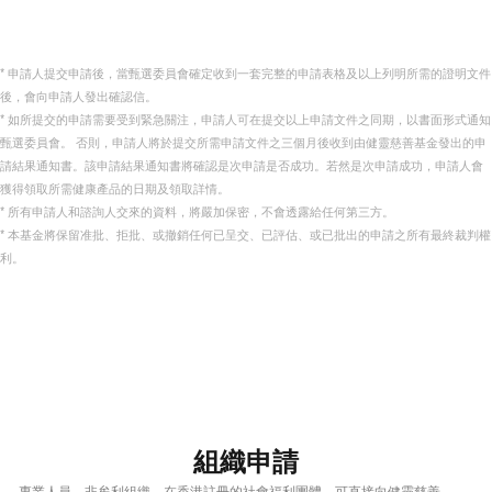
* 申請人提交申請後，當甄選委員會確定收到一套完整的申請表格及以上列明所需的證明文件
後，會向申請人發出確認信。
* 如所提交的申請需要受到緊急關注，申請人可在提交以上申請文件之同期，以書面形式通知
甄選委員會。 否則，申請人將於提交所需申請文件之三個月後收到由健靈慈善基金發出的申
請結果通知書。該申請結果通知書將確認是次申請是否成功。若然是次申請成功，申請人會
獲得領取所需健康產品的日期及領取詳情。
* 所有申請人和諮詢人交來的資料，將嚴加保密，不會透露給任何第三方。
* 本基金將保留准批、拒批、或撤銷任何已呈交、已評估、或已批出的申請之所有最終裁判權
利。
組織申請
專業人員，非牟利組織，在香港註冊的社會福利團體，可直接向健靈慈善