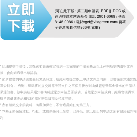
(可在此下載 : 第二類申請表
.PDF
||
.DOC
或
通過聯絡本慈善基金 電話 2901-6068 / 傳真
8148-0086 / 電郵
vgcf@vitagreen.com
/ 郵寄
至香港郵政信箱866號 索取)
* 組織提交申請後，當甄選委員會確定收到一套完整的申請表格及以上列明所需的證明文件
後，會向組織發出確認信。
* 如所提交的申請需要受到緊急關注，組織可在提交以上申請文件之同期，以書面形式通知甄
選委員會。 否則，組織將於提交所需申請文件之三個月後收到由健靈慈善基金發出的申請結
果通知書。該申請結果通知書將確認是次申請是否成功。若然是次申請成功，組織會獲得領
取所需健康產品和/或所需的贈款日期及領取詳情。
* 所有組織交來的資料，將嚴加保密，不會透露給任何第三方。
* 本基金將保留准批、拒批、或撤銷任何已呈交、已評估、或已批出的申請之所有最終裁判權
利。