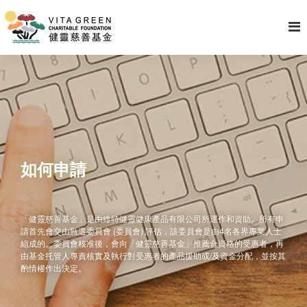
如何申請
「健靈慈善基金」是由維特健靈健康產品有限公司所運作和資助。所有申
請首先會交由甄選委員會 (委員會) 評估，該委員會是由4名各界專業人士
組成的。委員會核准後，會向「健靈慈善基金」推薦合資格的受惠者，再
由基金托管人專責核實及執行對受惠者的產品援助或/及資金分配，並按其
酌情權作出決定。